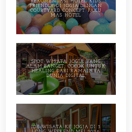
REKOMENDASI HOTEL KIDS
FRIENDLY DI JOGJA DENGAN
COURTYARD CONCEPT: PAKU
MAS HOTEL
SPOT WISATA JOGJA YANG
ALAM BANGET, COCOK UNTUK
HEALING DARI RAMAINYA
DUNIA DIGITAL
IDE WISATA KE JOGJA DI 3
LONG WEEKEND MEI 2026