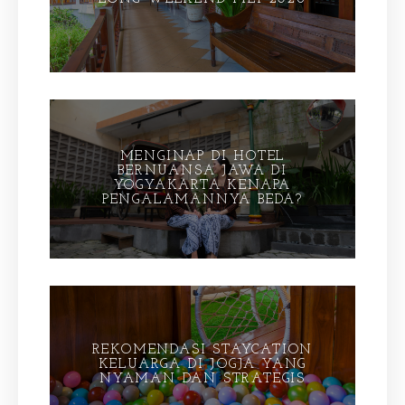
MENGINAP DI HOTEL
BERNUANSA JAWA DI
YOGYAKARTA KENAPA
PENGALAMANNYA BEDA?
REKOMENDASI STAYCATION
KELUARGA DI JOGJA YANG
NYAMAN DAN STRATEGIS