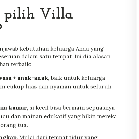
pilih Villa
?
enjawab kebutuhan keluarga Anda yang
eruan dalam satu tempat. Ini dia alasan
han terbaik:
asa + anak-anak,
b
aik untuk keluarga
ini cukup luas dan nyaman untuk seluruh
lam kamar,
s
i kecil bisa bermain sepuasnya
lucu dan mainan edukatif yang bikin mereka
 orang tua.
engkap.
Mulai dari tempat tidur yang