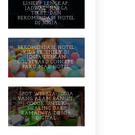
LINEUP LENGKAP,
JADWAL, HARGA
TIKET, DAN
REKOMENDASI HOTEL
DI JOGJA
REKOMENDASI HOTEL
KIDS FRIENDLY DI
JOGJA DENGAN
COURTYARD CONCEPT:
PAKU MAS HOTEL
SPOT WISATA JOGJA
YANG ALAM BANGET,
COCOK UNTUK
HEALING DARI
RAMAINYA DUNIA
DIGITAL