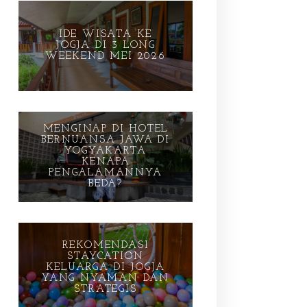
IDE WISATA KE
JOGJA DI 3 LONG
WEEKEND MEI 2026
MENGINAP DI HOTEL
BERNUANSA JAWA DI
YOGYAKARTA
KENAPA
PENGALAMANNYA
BEDA?
REKOMENDASI
STAYCATION
KELUARGA DI JOGJA
YANG NYAMAN DAN
STRATEGIS